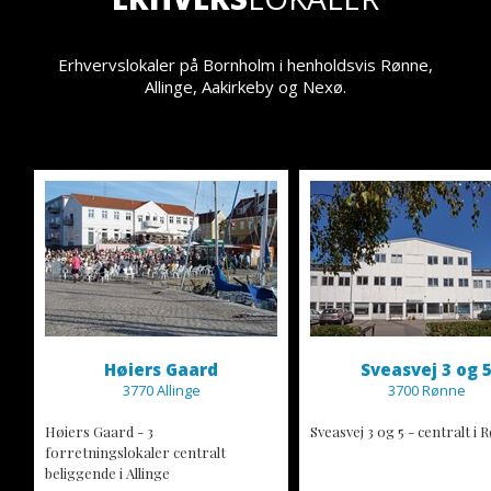
Erhvervslokaler på Bornholm i henholdsvis Rønne,
Allinge, Aakirkeby og Nexø.
Høiers Gaard
Sveasvej 3 og 
3770 Allinge
3700 Rønne
Høiers Gaard - 3
Sveasvej 3 og 5 - centralt i
forretningslokaler centralt
beliggende i Allinge