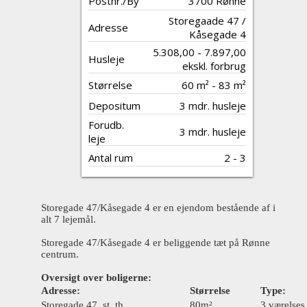
Postnr./By
3700 Rønne
Storegaade 47 /
Adresse
Kåsegade 4
5.308,00 - 7.897,00
Husleje
ekskl. forbrug
Størrelse
60 m² - 83 m²
Depositum
3 mdr. husleje
Forudb.
3 mdr. husleje
leje
Antal rum
2 - 3
Storegade 47/Kåsegade 4 er en ejendom bestående af i
alt 7 lejemål.
Storegade 47/Kåsegade 4 er beliggende tæt på Rønne
centrum.
Oversigt over boligerne:
Adresse:
Størrelse
Type:
Storegade 47, st. th.
80m²
3 værelses