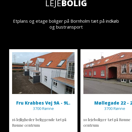
LEJE
BOLIG
Etplans og etage boliger på Bornholm tæt på indkøb
og bustransport
Fru Krabbes Vej 9A - 9L.
Møllegade 22 - 
3700 Rønne
3700 Rønne
16 lejligheder beliggende tæt på
10 lejeboliger tæt på Rønne
Rønne centrum
centrum