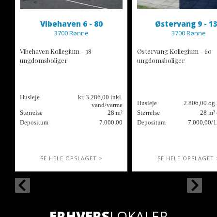
Vibehaven 6 - 80
Østervang 9 - 1
3700 Rønne
3700 Rønne
Vibehaven Kollegium - 38
Østervang Kollegium - 60
ungdomsboliger
ungdomsboliger
Husleje
kr. 3.286,00 inkl.
Husleje
2.806,00 og
vand/varme
Størrelse
28 m²
Størrelse
28 m²
Depositum
7.000,00
Depositum
7.000,00/1
SE HELE OPSLAGET >
SE HELE OPSLAGET 
ERHVERS
LOKALER