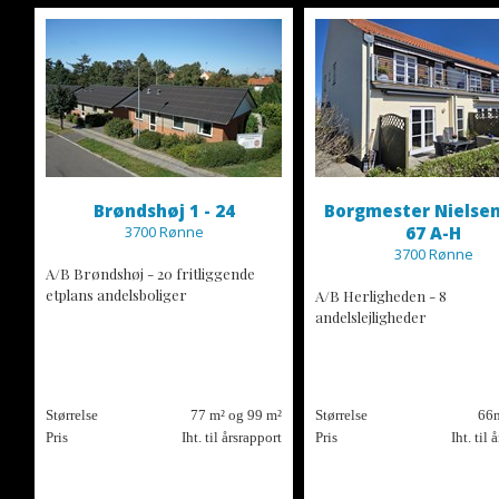
Brøndshøj 1 - 24
Borgmester Nielsen
3700 Rønne
67 A-H
3700 Rønne
A/B Brøndshøj - 20 fritliggende
etplans andelsboliger
A/B Herligheden - 8
andelslejligheder
Størrelse
77 m² og 99 m²
Størrelse
66m
Pris
Iht. til årsrapport
Pris
Iht. til 