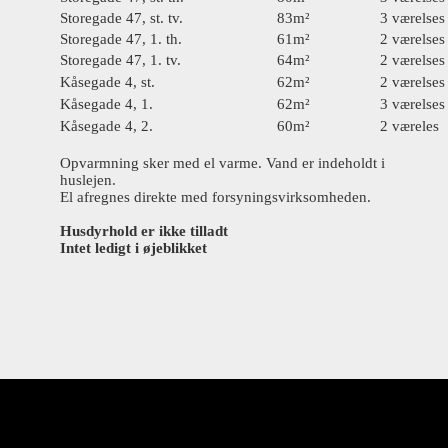
Storegade 47, st. tv.
83m²
3 værelse
Storegade 47, 1. th.
61m²
2 værelse
Storegade 47, 1. tv.
64m²
2 værelse
Kåsegade 4, st.
62m²
2 værelse
Kåsegade 4, 1.
62m²
3 værelse
Kåsegade 4, 2.
60m²
2 væreles
Opvarmning sker med el varme. Vand er indeholdt i
huslejen.
El afregnes direkte med forsyningsvirksomheden.
Husdyrhold er ikke tilladt
Intet ledigt i øjeblikket