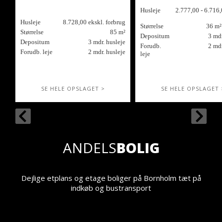
Husleje
2.777,00 - 6.716,
Husleje
8.728,00 ekskl. forbrug
Størrelse
36 m²
Størrelse
85 m²
Depositum
3 mdr
Depositum
3 mdr. husleje
Forudb.
2 mdr
Forudb. leje
2 mdr. husleje
leje
SE HELE OPSLAGET >
SE HELE OPSLAGET 
ANDELS
BOLIG
Dejlige etplans og etage boliger på Bornholm tæt på
indkøb og bustransport