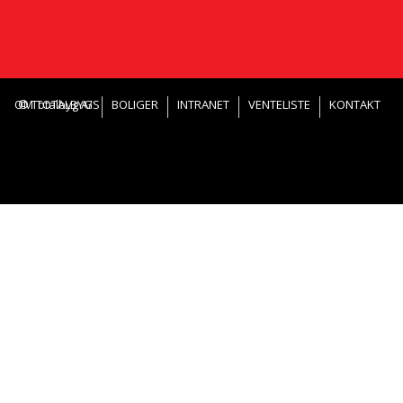
OM TOTALBYG
© Totalbyg A/S
BOLIGER
INTRANET
VENTELISTE
KONTAKT