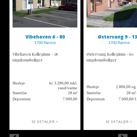
Vibehaven 6 - 80
Østervang 9 - 1
3700 Rønne
3700 Rønne
Vibehaven Kollegium - 38
Østervang Kollegium - 60
ungdomsboliger
ungdomsboliger
Husleje
kr. 3.286,00 inkl.
Husleje
2.806,00 og
vand/varme
Størrelse
28 m²
Størrelse
28 m²
Depositum
7.000,00
Depositum
7.000,00/1
SE DETALJER >
SE DETALJER >