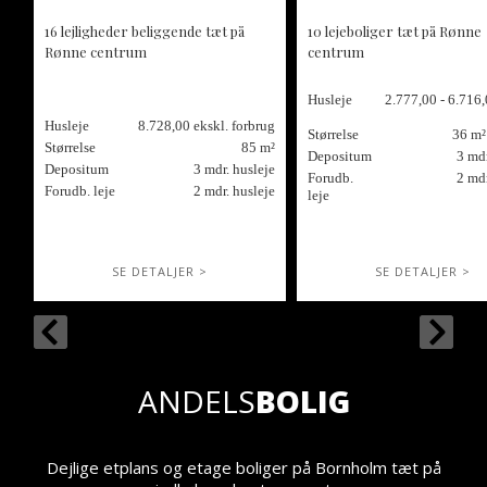
16 lejligheder beliggende tæt på
10 lejeboliger tæt på Rønne
Rønne centrum
centrum
Husleje
2.777,00 - 6.716,
Husleje
8.728,00 ekskl. forbrug
Størrelse
36 m²
Størrelse
85 m²
Depositum
3 mdr
Depositum
3 mdr. husleje
Forudb.
2 mdr
Forudb. leje
2 mdr. husleje
leje
SE DETALJER >
SE DETALJER >
ANDELS
BOLIG
Dejlige etplans og etage boliger på Bornholm tæt på