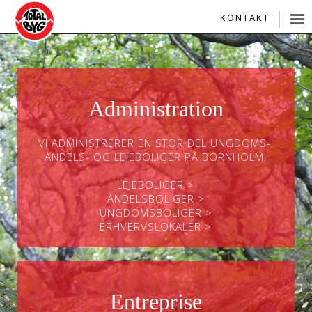
KONTAKT
Administration
VI ADMINISTRERER EN STOR DEL UNGDOMS-,
ANDELS- OG LEJEBOLIGER PÅ BORNHOLM.
LEJEBOLIGER >
ANDELSBOLIGER >
UNGDOMSBOLIGER >
ERHVERVSLOKALER >
Entreprise