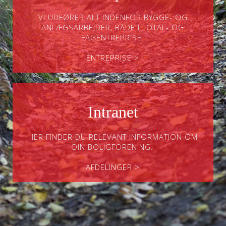
VI UDFØRER ALT INDENFOR BYGGE- OG
ANLÆGSARBEJDER, BÅDE I TOTAL- OG
FAGENTREPRISE.
ENTREPRISE >
Intranet
HER FINDER DU RELEVANT INFORMATION OM
DIN BOLIGFORENING.
AFDELINGER >