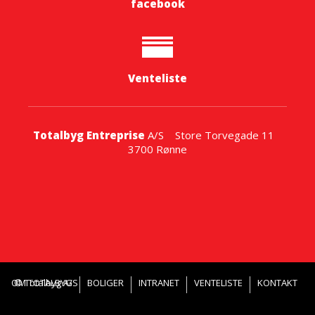
facebook
Venteliste
Totalbyg Entreprise
A/S Store Torvegade 11
3700 Rønne
OM TOTALBYG
© Totalbyg A/S
BOLIGER
INTRANET
VENTELISTE
KONTAKT