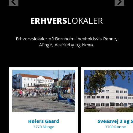
ERHVERS
LOKALER
Erhvervslokaler på Bornholm i henholdsvis Rønne,
Allinge, Aakirkeby og Nexø.
Høiers Gaard
Sveasvej 3 og 
3770 Allinge
3700 Rønne