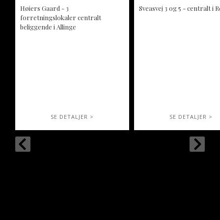
Høiers Gaard - 3
Sveasvej 3 og 5 - centralt i
forretningslokaler centralt
beliggende i Allinge
SE DETALJER >
SE DETALJER >