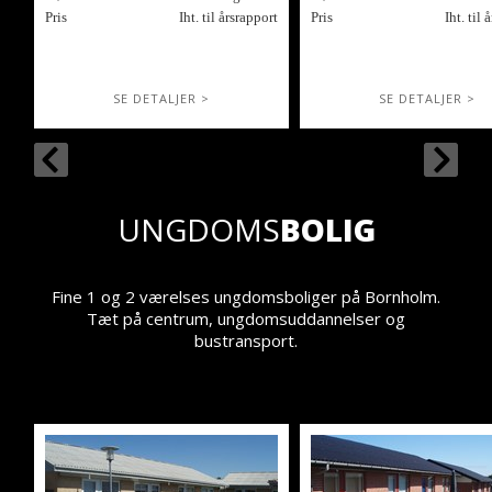
Pris
Iht. til årsrapport
Pris
Iht. til 
SE DETALJER >
SE DETALJER >
UNGDOMS
BOLIG
Fine 1 og 2 værelses ungdomsboliger på Bornholm.
Tæt på centrum, ungdomsuddannelser og
bustransport.