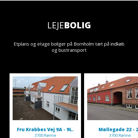
LEJE
BOLIG
Etplans og etage boliger på Bornholm tæt på indkøb
og bustransport
Fru Krabbes Vej 9A - 9L.
Møllegade 22 - 
3700 Rønne
3700 Rønne