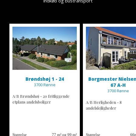
indkøb og bustransport
Brøndshøj 1 - 24
Borgmester Nielsen
3700 Rønne
67 A-H
3700 Rønne
A/B Brøndshøj - 20 fritliggende
etplans andelsboliger
A/B Herligheden - 8
andelslejligheder
Størrelse
77 m² og 99 m²
Størrelse
66m